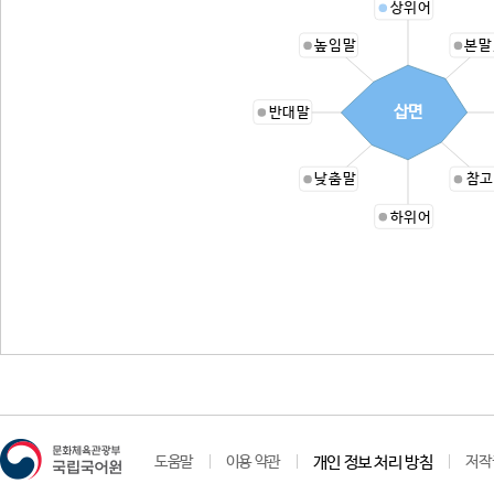
상위어
높임말
본말
삽면
반대말
낮춤말
참고
하위어
도움말
이용 약관
개인 정보 처리 방침
저작