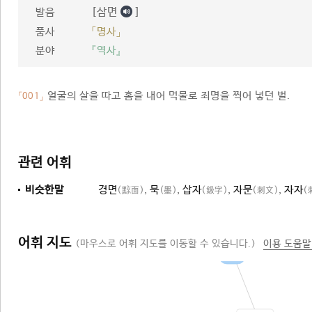
[삼면
]
발음
품사
「명사」
분야
『역사』
얼굴의 살을 따고 홈을 내어 먹물로 죄명을 찍어 넣던 벌.
「001」
관련 어휘
비슷한말
경면
,
묵
,
삽자
,
자문
,
자자
(黥面)
(墨)
(鈒字)
(刺文)
(
어휘 지도
(마우스로 어휘 지도를 이동할 수 있습니다.)
이용 도움말
벌