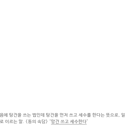
음에 탕건을 쓰는 법인데 탕건을 먼저 쓰고 세수를 한다는 뜻으로, 일
 이르는 말. <동의 속담> ‘
망건 쓰고 세수한다
’