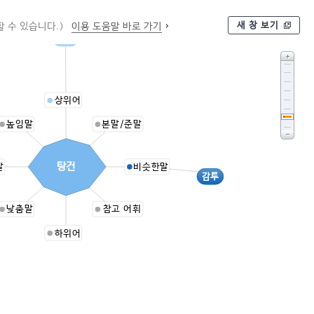
새 창 보기
 수 있습니다.)
이용 도움말 바로 가기
관
상위어
높임말
본말/준말
탕건
말
비슷한말
감투
낮춤말
참고 어휘
하위어