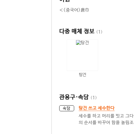
＜<중국어>唐巾
다중 매체 정보
(
1
)
탕건
관용구·속담
(
1
)
탕건 쓰고 세수한다
속담
세수를 하고 머리를 빗고 그다
의 순서를 바꾸어 함을 놀림조로