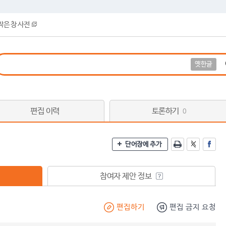
작은 창 사전
옛한글
편집 이력
토론하기
0
단어장에 추가
참여자 제안 정보
편집하기
편집 금지 요청