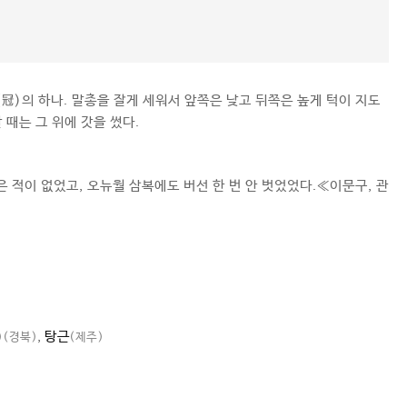
(冠)의 하나. 말총을 잘게 세워서 앞쪽은 낮고 뒤쪽은 높게 턱이 지도
 때는 그 위에 갓을 썼다.
 적이 없었고, 오뉴월 삼복에도 버선 한 번 안 벗었었다.≪이문구, 관
,
탕근
)
(경북)
(제주)