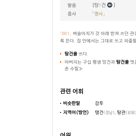
[탕ː건
]
발음
품사
「명사」
벼슬아치가 갓 아래 받쳐 쓰던 관
「001」
록 뜬다. 집 안에서는 그대로 쓰고 외출할
탕건을
쓰다.
아버지는 구십 평생 망건과
탕건을
벗은
촌 수필≫
관련 어휘
비슷한말
감투
지역어(방언)
탱건
,
탕관
(경남)
(宕冠
어원