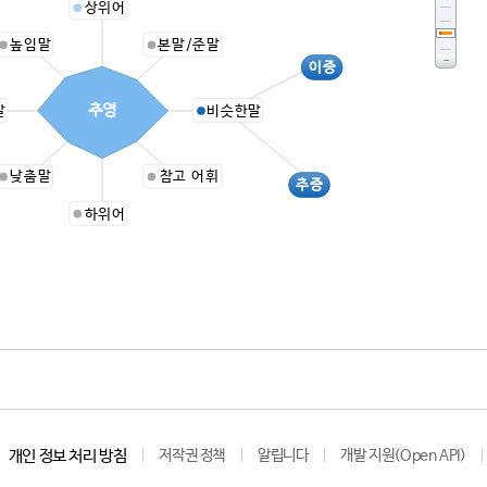
상위어
높임말
본말/준말
이증
추영
말
비슷한말
낮춤말
참고 어휘
추증
하위어
개인 정보 처리 방침
저작권 정책
알립니다
개발 지원(Open API)