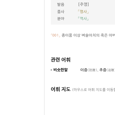
[추영]
발음
품사
「명사」
분야
『역사』
종이품 이상 벼슬아치의 죽은 아버
「001」
관련 어휘
비슷한말
이증
,
추증
(貤贈)
(追贈
어휘 지도
(마우스로 어휘 지도를 이동할