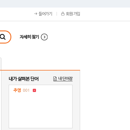
들어가기
회원 가입
자세히 찾기
내가 살펴본 단어
내 단어장
추영
001