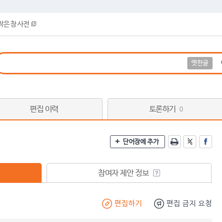
작은 창 사전
옛한글
편집 이력
토론하기
0
단어장에 추가
참여자 제안 정보
편집하기
편집 금지 요청