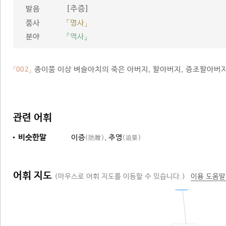
[추증]
발음
품사
「명사」
분야
『역사』
종이품 이상 벼슬아치의 죽은 아버지, 할아버지, 증조할아버지
「002」
관련 어휘
비슷한말
이증
,
추영
(貤贈)
(追榮)
어휘 지도
(마우스로 어휘 지도를 이동할 수 있습니다.)
이용 도움말
수여