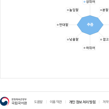
상위어
높임말
본말
추증
반대말
낮춤말
참고
하위어
도움말
이용 약관
개인 정보 처리 방침
저작