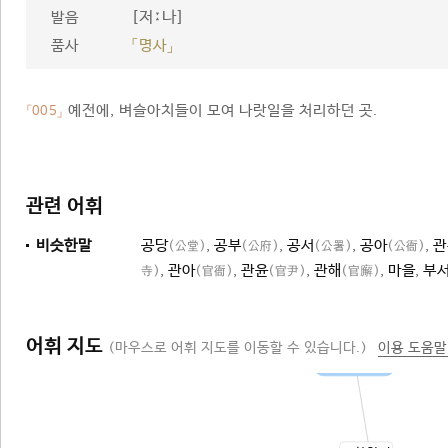
[저ː나]
발음
품사
「명사」
예전에, 벼슬아치들이 모여 나랏일을 처리하던 곳.
「005」
관련 어휘
비슷한말
공당
,
공부
,
공서
,
공아
,
관
(公堂)
(公府)
(公署)
(公衙)
,
관아
,
관윤
,
관해
,
마을
,
부
寺)
(官衙)
(官尹)
(官廨)
어휘 지도
(마우스로 어휘 지도를 이동할 수 있습니다.)
이용 도움말
행정 기관