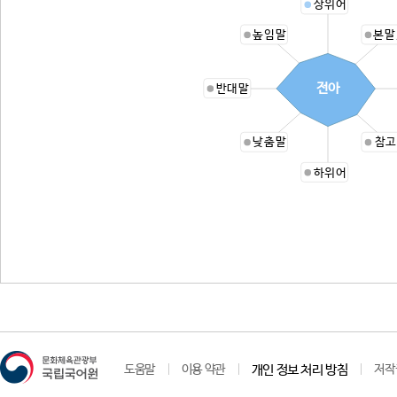
상위어
높임말
본말
전아
반대말
낮춤말
참고
하위어
도움말
이용 약관
개인 정보 처리 방침
저작