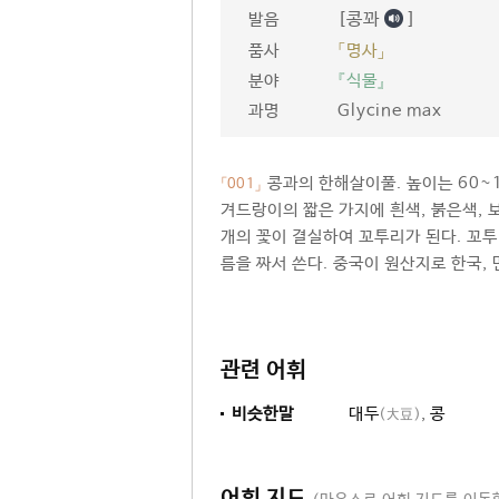
[콩꽈
]
발음
품사
「명사」
분야
『식물』
과명
Glycine max
콩과의 한해살이풀. 높이는 60~1
「001」
겨드랑이의 짧은 가지에 흰색, 붉은색, 
개의 꽃이 결실하여 꼬투리가 된다. 꼬투
름을 짜서 쓴다. 중국이 원산지로 한국,
관련 어휘
비슷한말
대두
,
콩
(大豆)