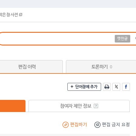
작은 창 사전
옛한글
편집 이력
토론하기
0
단어장에 추가
참여자 제안 정보
편집하기
편집 금지 요청