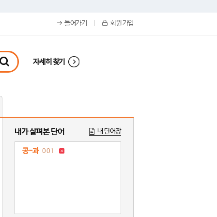
들어가기
회원 가입
자세히 찾기
내가 살펴본 단어
내 단어장
콩-과
001