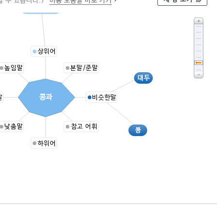
 수 있습니다.)
이용 도움말 바로 가기
한해살이풀
상위어
높임말
본말/준말
대두
콩과
말
비슷한말
낮춤말
참고 어휘
콩
하위어