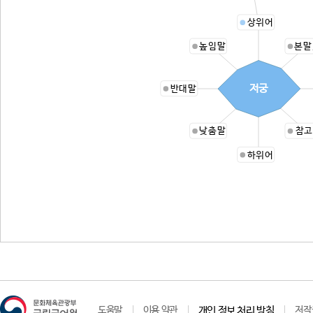
상위어
높임말
본말
저궁
반대말
낮춤말
참고
하위어
도움말
이용 약관
개인 정보 처리 방침
저작