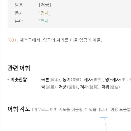
[저궁]
발음
품사
「명사」
분야
『역사』
제후국에서, 임금의 자리를 이을 임금의 아들.
「001」
관련 어휘
비슷한말
국본
,
동저
,
세자
,
왕-세자
(國本)
(東儲)
(世子)
(王世
극
,
저군
,
저사
,
저위
(貳極)
(儲君)
(儲嗣)
(儲位)
어휘 지도
(마우스로 어휘 지도를 이동할 수 있습니다.)
이용 도움말
왕자