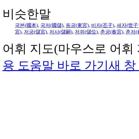
비슷한말
국본
(國本)
,
국저
(國儲)
,
동궁
(東宮)
,
비자
(丕子)
,
세자
(世子
宮)
,
저궁
(儲宮)
,
저사
(儲嗣)
,
저위
(儲位)
,
춘궁
(春宮)
,
춘저
(
어휘 지도
(마우스로 어휘 
용 도움말 바로 가기
새 창