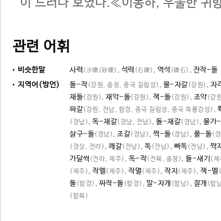
이 드러나 보였다.≪이동하, 우울한 귀
관련 어휘
비슷한말
사력
,
석력
,
역석
,
잔작-돌
(沙礫/砂礫)
(石礫)
(礫石)
지역어(방언)
돌-작
,
물-자갈
,
자
(강원, 충청, 중국 길림성)
(강원)
재돌
,
재악-돌
,
잭-돌
,
조약
(강원)
(강원)
(강원)
(강원
짜갈
,
(강원, 전남, 함경, 중국 길림성, 중국 흑룡강성)
,
독-재갈
,
돌-재갈
,
물가
(경남)
(경남, 전남)
(경남)
살구-돌
,
조갈
,
쩍-돌
,
풀-돌
(경남)
(경남)
(경남)
(경
,
깨갈
,
독
,
빠독
,
짝
(경상, 전라)
(전남)
(전남)
(전남)
가달썩
,
독-작
,
돌-새기
(전라, 제주)
(전북, 충청)
(제
,
작멜
,
작멸
,
작지
,
잭-멜
(제주)
(제주)
(제주)
(제주)
돌
,
짜작-돌
,
말-자개
,
잘개
(함경)
(함경)
(함남)
(함남
(함북)