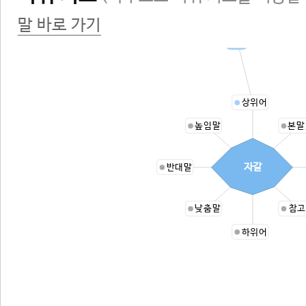
말 바로 가기
잔돌
상위어
높임말
본말
자갈
반대말
낮춤말
참고
하위어