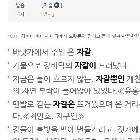
[자갈
]
발음
품사
「명사」
강이나 바다의 바닥에서 오랫동안 갈리고 물에 씻겨 반질반질
「001」
바닷가에서 주워 온
자갈
.
가뭄으로 강바닥의
자갈이
드러났다.
지금은 물이 흐르지 않는,
자갈뿐인
개천
의 자연 부락이 들어앉아 있었다.≪윤흥
맨발로 걷는
자갈은
뜨거웠으며 온 거리
다.≪최인호, 지구인≫
강물이 불빛을 받아 번들거리고, 갯가에