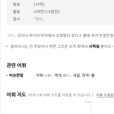
[사력]
발음
사력만[사령만]
활용
품사
「명사」
강이나 바다의 바닥에서 오랫동안 갈리고 물에 씻겨 반질반질
「005」
굴러다니는 건 무엇이냐 하면 그것은 오직 회색의
사력일
뿐이오…
관련 어휘
비슷한말
석력
,
역석
,
자갈
,
잔작-돌
(石礫)
(礫石)
어휘 지도
(마우스로 어휘 지도를 이동할 수 있습니다.)
이용 도움말
잔돌