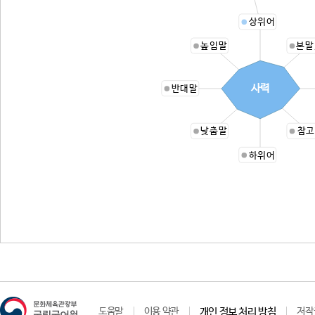
상위어
높임말
본말
사력
반대말
낮춤말
참고
하위어
도움말
이용 약관
개인 정보 처리 방침
저작