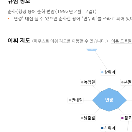
규범 정보
순화
(행정 용어 순화 편람(1993년 2월 12일))
‘
변경
’ 대신 될 수 있으면 순화한 용어 ‘
변두리
’를 쓰라고 되어 있
어휘 지도
(마우스로 어휘 지도를 이동할 수 있습니다.)
이용 도움말
땅
상위어
높임말
본말
변경
반대말
낮춤말
참고
하위어