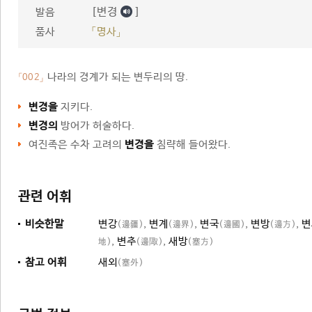
[변경
]
발음
품사
「명사」
나라의 경계가 되는 변두리의 땅.
「002」
변경을
지키다.
변경의
방어가 허술하다.
여진족은 수차 고려의
변경을
침략해 들어왔다.
관련 어휘
비슷한말
변강
,
변계
,
변국
,
변방
,
변
(邊疆)
(邊界)
(邊國)
(邊方)
,
변추
,
새방
地)
(邊陬)
(塞方)
참고 어휘
새외
(塞外)