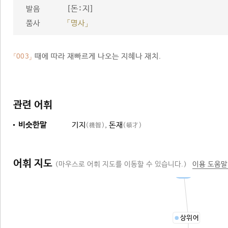
[돈ː지]
발음
품사
「명사」
때에 따라 재빠르게 나오는 지혜나 재치.
「003」
관련 어휘
비슷한말
기지
,
돈재
(機智)
(頓才)
어휘 지도
(마우스로 어휘 지도를 이동할 수 있습니다.)
이용 도움말
재치
상위어