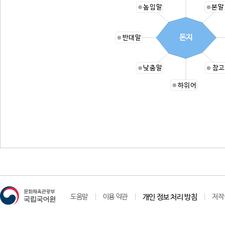
높임말
본말
돈지
반대말
낮춤말
참고
하위어
도움말
이용 약관
개인 정보 처리 방침
저작