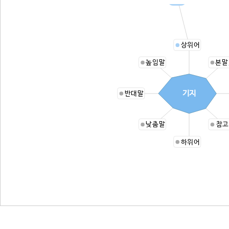
상위어
높임말
본말
기지
반대말
낮춤말
참고
하위어