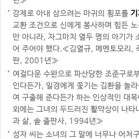
년≫
강제로 아내 삼으려는 마귀의 횡포를
기
교환 조건으로 신에게 봉사하며 힘든 노
만 아니라, 자그마치 열두 명의 아기가 
어 주어야 했다.≪김열규, 메멘토모리, 
판, 2001년≫
여걸다운 수완으로 파산당한 조준구로부
인다든가, 일경에게 쫓기는 김환을 놀
여 구출해 준다든가 하는 인상적인 대목
외에는 그녀의 두드러진 활약상이 나타나
과 삶, 솔 출판사, 1994년≫
성자 씨는 소녀의 그 말에 너무나 어처구