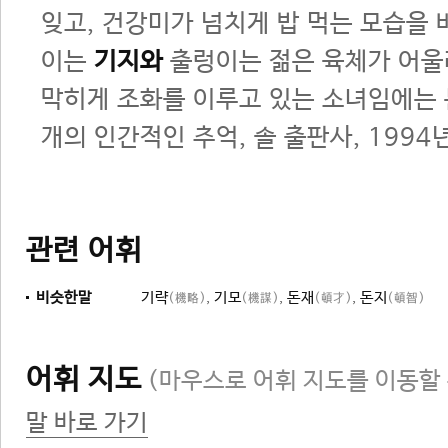
잊고, 건강미가 넘치게 밥 먹는 모습을 
이는
기지와
출렁이는 젊은 육체가 어울
막히게 조화를 이루고 있는 소녀임에는 
개의 인간적인 추억, 솔 출판사, 1994
관련 어휘
비슷한말
기략
,
기모
,
돈재
,
돈지
(機略)
(機謀)
(頓才)
(頓智)
어휘 지도
(마우스로 어휘 지도를 이동할 
말 바로 가기
지혜