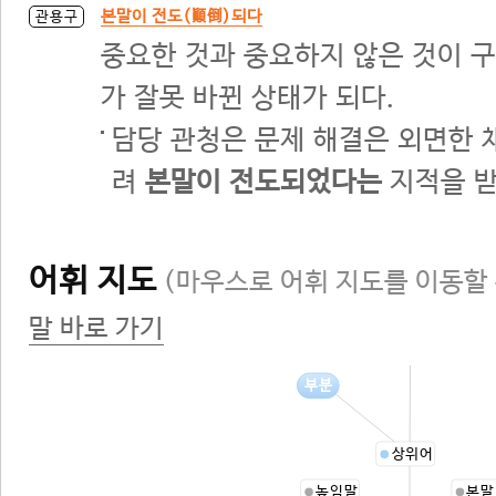
본말이 전도(顚倒)되다
관용구
중요한 것과 중요하지 않은 것이 
가 잘못 바뀐 상태가 되다.
담당 관청은 문제 해결은 외면한 
려
본말이 전도되었다는
지적을 받
어휘 지도
(마우스로 어휘 지도를 이동할 
말 바로 가기
순서
부분
상위어
높임말
본말