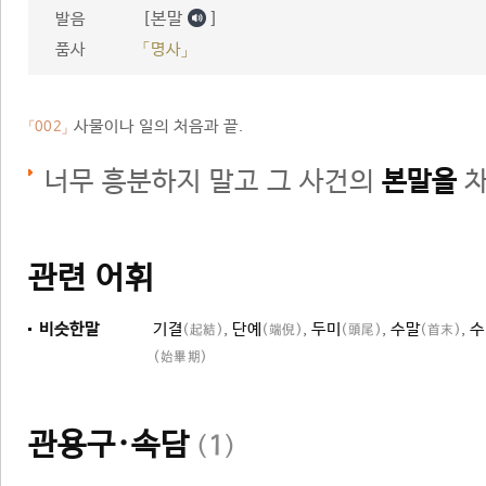
[본말
]
발음
품사
「명사」
사물이나 일의 처음과 끝.
「002」
너무 흥분하지 말고 그 사건의
본말을
차
관련 어휘
비슷한말
기결
,
단예
,
두미
,
수말
,
수
(起結)
(端倪)
(頭尾)
(首末)
(始畢期)
관용구·속담
(
1
)