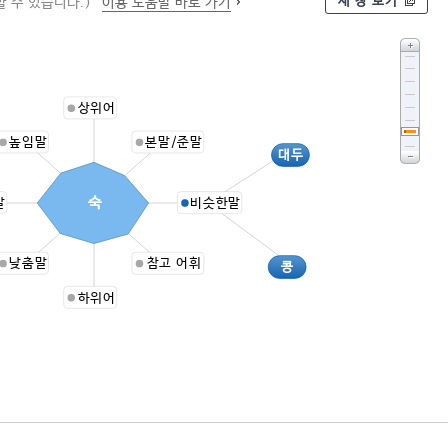
새 창 보기
 수 있습니다.)
이용 도움말 바로 가기
상위어
높임말
본말/준말
대두
숙
말
비슷한말
낮춤말
참고 어휘
콩
하위어