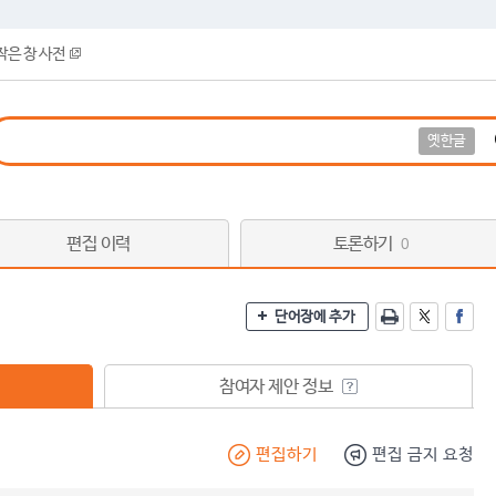
작은 창 사전
옛한글
편집 이력
토론하기
0
단어장에 추가
참여자 제안 정보
편집하기
편집 금지 요청