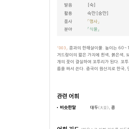
[숙]
발음
숙만[숭만]
활용
품사
「명사」
분야
『식물』
콩과의 한해살이풀. 높이는 60~1
「003」
겨드랑이의 짧은 가지에 흰색, 붉은색, 
개의 꽃이 결실하여 꼬투리가 된다. 꼬투
름을 짜서 쓴다. 중국이 원산지로 한국,
관련 어휘
비슷한말
대두
,
콩
(大豆)