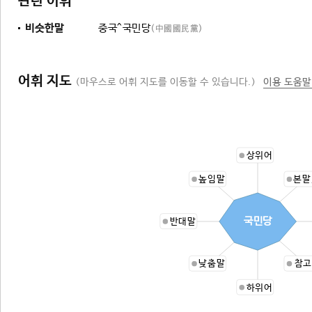
관련 어휘
비슷한말
중국^국민당
(中國國民黨)
어휘 지도
(마우스로 어휘 지도를 이동할 수 있습니다.)
이용 도움말
상위어
높임말
본말
국민당
반대말
낮춤말
참고
하위어