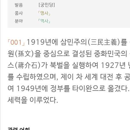
[궁민당]
발음
품사
「명사」
분야
『역사』
1919년에 삼민주의(三民主義)를 
「001」
원(孫文)을 중심으로 결성된 중화민국의 
스(蔣介石)가 북벌을 실행하여 1927년 
를 수립하였으며, 제이 차 세계 대전 후
여 1949년에 정부를 타이완으로 옮겼다.
세력을 이루었다.