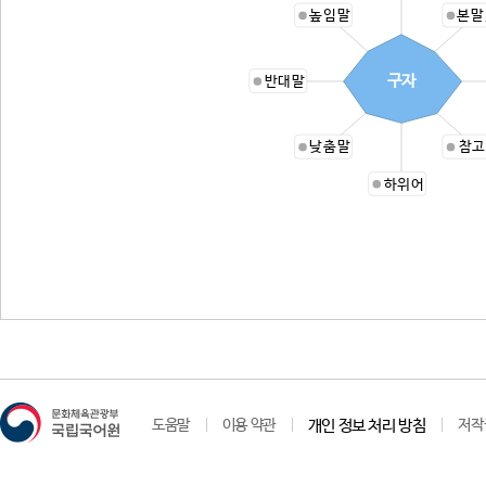
높임말
본말
구자
반대말
낮춤말
참고
하위어
도움말
이용 약관
개인 정보 처리 방침
저작