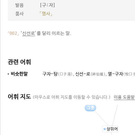
[구ː자]
발음
품사
「명사」
‘
신선로
’를 달리 이르는 말.
「002」
관련 어휘
비슷한말
구자-탕
,
신선-로
,
열-구자
(口子湯)
(神仙爐)
(悅口
어휘 지도
(마우스로 어휘 지도를 이동할 수 있습니다.)
이용 도움말
음식
그릇
상위어