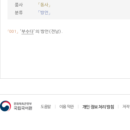
품사
「동사」
분류
「방언」
‘
부수다
’의 방언(전남).
「001」
도움말
이용 약관
개인 정보 처리 방침
저작