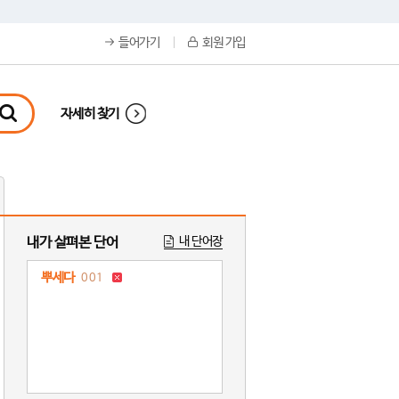
들어가기
회원 가입
자세히 찾기
내가 살펴본 단어
내 단어장
뿌세다
001