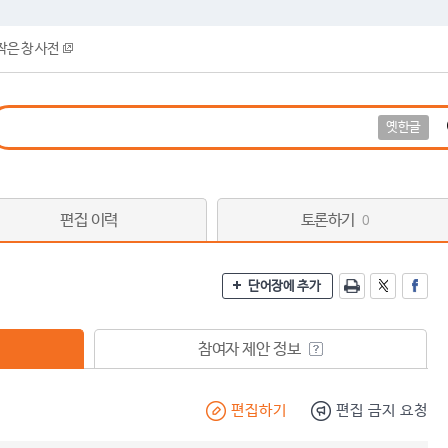
작은 창 사전
옛한글
편집 이력
토론하기
0
단어장에 추가
참여자 제안 정보
편집하기
편집 금지 요청