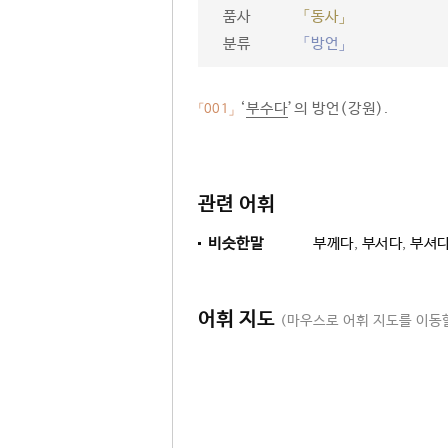
품사
「동사」
분류
「방언」
‘
부수다
’의 방언(강원).
「001」
관련 어휘
비슷한말
부께다
,
부서다
,
부셔
어휘 지도
(마우스로 어휘 지도를 이동할