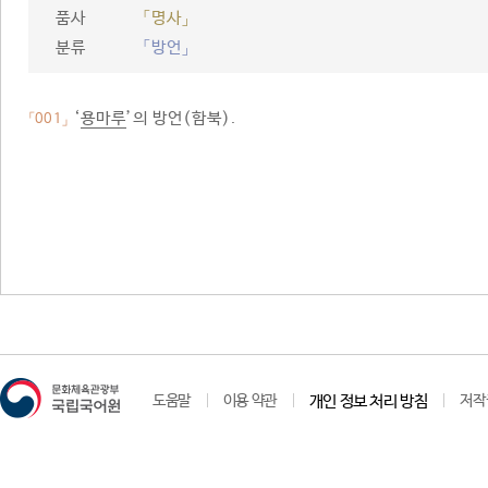
품사
「명사」
분류
「방언」
‘
용마루
’의 방언(함북).
「001」
도움말
이용 약관
개인 정보 처리 방침
저작