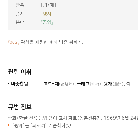
[광ː재]
발음
품사
「명사」
분야
『공업』
광석을 제련한 후에 남은 찌꺼기.
「002」
관련 어휘
비슷한말
고로-재
,
슬래그
,
용재
,
쩍
(高爐滓)
(slag)
(鎔滓)
규범 정보
순화
(한글 전용 농업 용어 고시 자료(농촌진흥청, 1969년 6월 24
‘
광재
’를 ‘
쇠찌끼
’로 순화하였다.