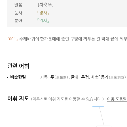
[차축뚜]
발음
품사
「명사」
분야
『역사』
수레바퀴의 한가운데에 뚫린 구멍에 끼우는 긴 막대 끝에 씌우
「001」
관련 어휘
비슷한말
거축-두
,
굴대-두겁
,
차형^동기
(車軸頭)
(車衡銅器)
어휘 지도
(마우스로 어휘 지도를 이동할 수 있습니다.)
이용 도움말
부속품