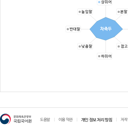
상위어
높임말
본말
차축두
반대말
낮춤말
참고
하위어
도움말
이용 약관
개인 정보 처리 방침
저작