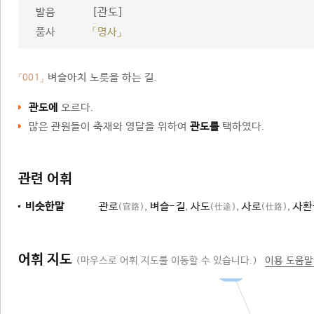
[관도]
발음
품사
「명사」
벼슬아치 노릇을 하는 길.
「001」
관도에
오르다.
많은 관원들이 축재와 영달을 위하여
관도를
택하였다.
관련 어휘
비슷한말
관로
,
벼슬-길
,
사도
,
사로
,
사환
(官路)
(仕途)
(仕路)
어휘 지도
(마우스로 어휘 지도를 이동할 수 있습니다.)
이용 도움말
길