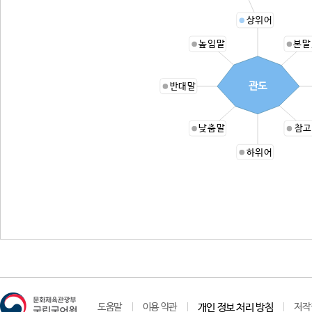
상위어
높임말
본말
관도
반대말
낮춤말
참고
하위어
도움말
이용 약관
개인 정보 처리 방침
저작