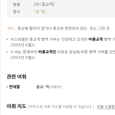
[비ː종교적]
발음
품사
「관·명」
종교에 딸리지 않거나 종교와 관련되지 않는. 또는 그런 것.
「001」
이스라엘은 종교적 병역 거부는 인정하고 있지만
비종교적
병역 
2004년 6월≫
O 씨는 현재까지
비종교적인
이유로 양심에 따른 병역 거부를 선언
2004년 9월≫
관련 어휘
반대말
종교-적
(宗敎的)
어휘 지도
(마우스로 어휘 지도를 이동할 수 있습니다.)
이용 도움말