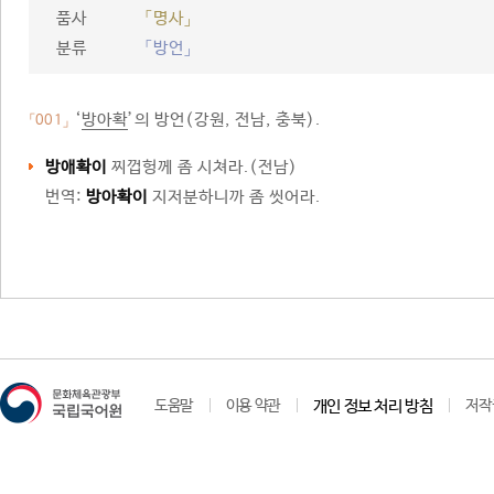
품사
「명사」
분류
「방언」
‘
방아확
’의 방언(강원, 전남, 충북).
「001」
방애확이
찌껍헝께 좀 시쳐라.(전남)
번역:
방아확이
지저분하니까 좀 씻어라.
도움말
이용 약관
개인 정보 처리 방침
저작