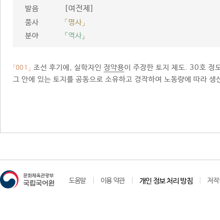
[여전제]
발음
품사
「명사」
분야
『역사』
조선 후기에, 실학자인
정약용
이 주장한 토지 제도. 30호 정
「001」
그 안에 있는 토지를 공동으로 소유하고 경작하여 노동량에 따라 생
도움말
이용 약관
개인 정보 처리 방침
저작