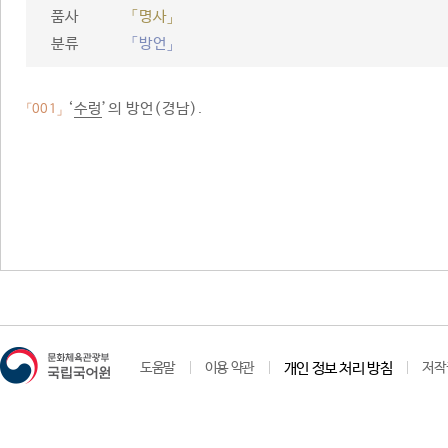
품사
「명사」
분류
「방언」
‘
수렁
’의 방언(경남).
「001」
도움말
이용 약관
개인 정보 처리 방침
저작