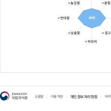
높임말
본말
수비
반대말
낮춤말
참고
하위어
도움말
이용 약관
개인 정보 처리 방침
저작