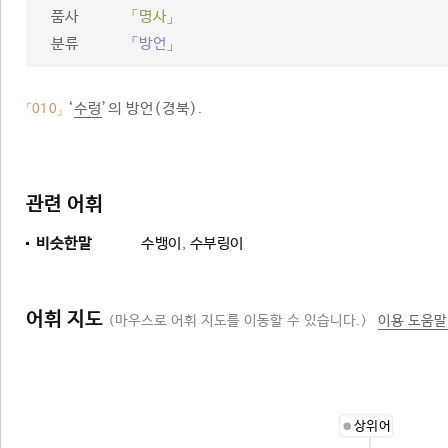
품사
「명사」
분류
「방언」
‘
수렁
’의 방언(경북).
「010」
관련 어휘
비슷한말
수뱅이
,
수부링이
어휘 지도
(마우스로 어휘 지도를 이동할 수 있습니다.)
이용 도움말
상위어