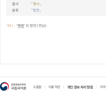
품사
「명사」
분류
「방언」
‘
폐병
’의 방언(전남).
「001」
도움말
이용 약관
개인 정보 처리 방침
저작