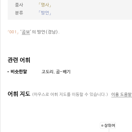
품사
「명사」
분류
「방언」
‘
곰보
’의 방언(경남).
「001」
관련 어휘
비슷한말
고도리
,
곰-배기
어휘 지도
(마우스로 어휘 지도를 이동할 수 있습니다.)
이용 도움말
상위어