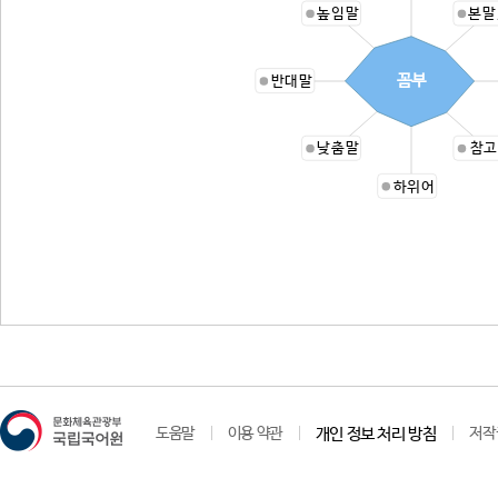
높임말
본말
꼼부
반대말
낮춤말
참고
하위어
도움말
이용 약관
개인 정보 처리 방침
저작