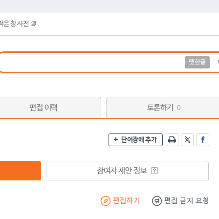
작은 창 사전
옛한글
편집 이력
토론하기
0
단어장에 추가
참여자 제안 정보
편집하기
편집 금지 요청