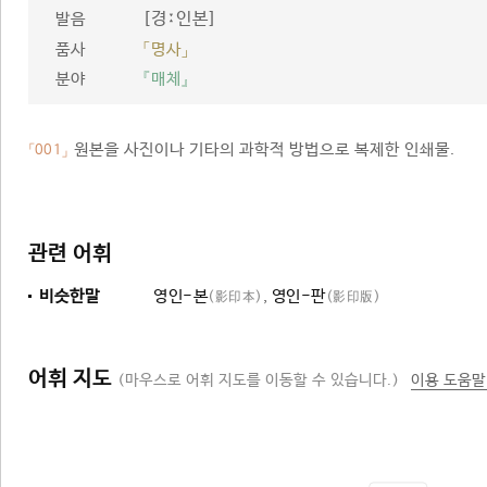
[경ː인본]
발음
품사
「명사」
분야
『매체』
원본을 사진이나 기타의 과학적 방법으로 복제한 인쇄물.
「001」
관련 어휘
비슷한말
영인-본
,
영인-판
(影印本)
(影印版)
어휘 지도
(마우스로 어휘 지도를 이동할 수 있습니다.)
이용 도움말