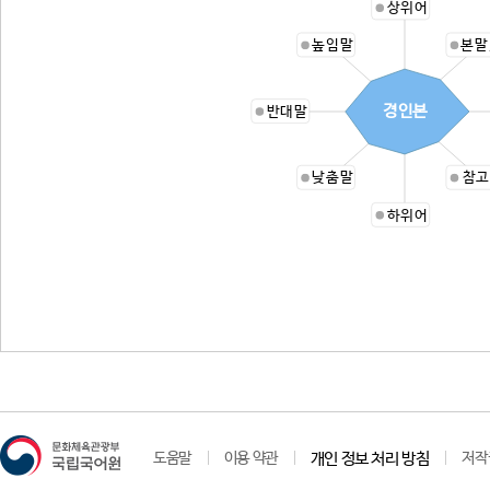
상위어
높임말
본말
경인본
반대말
낮춤말
참고
하위어
도움말
이용 약관
개인 정보 처리 방침
저작