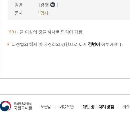
[겸병
]
발음
품사
「명사」
둘 이상의 것을 하나로 합치어 가짐.
「001」
과전법의 해체 및 사전화의 경향으로 토지
겸병이
이루어졌다.
도움말
이용 약관
개인 정보 처리 방침
저작