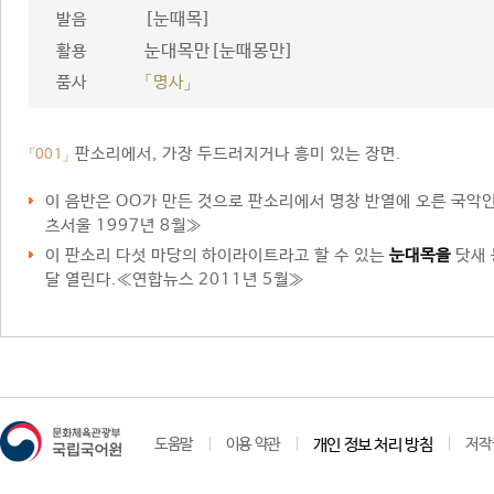
[눈때목]
발음
눈대목만[눈때몽만]
활용
품사
「명사」
판소리에서, 가장 두드러지거나 흥미 있는 장면.
「001」
이 음반은 OO가 만든 것으로 판소리에서 명창 반열에 오른 국
츠서울 1997년 8월≫
이 판소리 다섯 마당의 하이라이트라고 할 수 있는
눈대목을
닷새 
달 열린다.≪연합뉴스 2011년 5월≫
도움말
이용 약관
개인 정보 처리 방침
저작