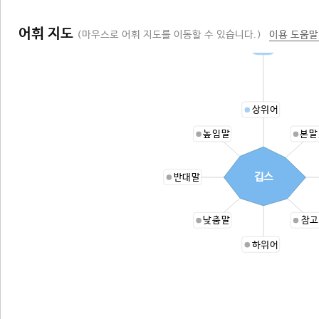
어휘 지도
(마우스로 어휘 지도를 이동할 수 있습니다.)
이용 도움말
광물
상위어
높임말
본말
깁스
반대말
낮춤말
참고
하위어