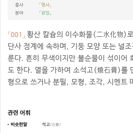
품사
「명사」
분야
『광업』
황산 칼슘의 이수화물(二水化物)로
「001」
단사 정계에 속하며, 기둥 모양 또는 널조
룬다. 흔히 무색이지만 불순물이 섞이어 회
도 한다. 열을 가하여 소석고(燒石膏)를
형으로 쓰거나 분필, 모형, 조각, 시멘트
관련 어휘
비슷한말
석고
(石膏)