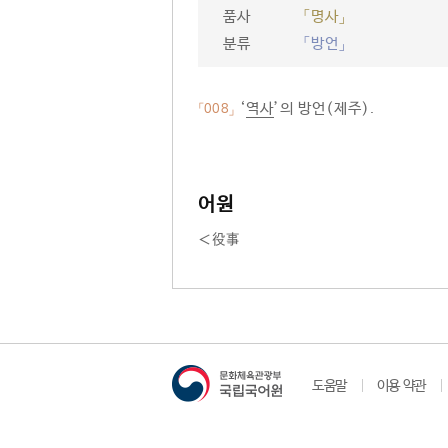
품사
「명사」
분류
「방언」
‘
역사
’의 방언(제주).
「008」
어원
＜役事
도움말
이용 약관