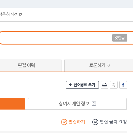
작은 창 사전
옛한글
편집 이력
토론하기
0
단어장에 추가
참여자 제안 정보
편집하기
편집 금지 요청