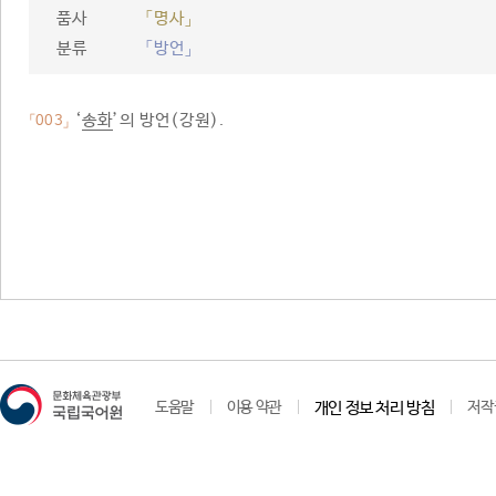
품사
「명사」
분류
「방언」
‘
송화
’의 방언(강원).
「003」
도움말
이용 약관
개인 정보 처리 방침
저작