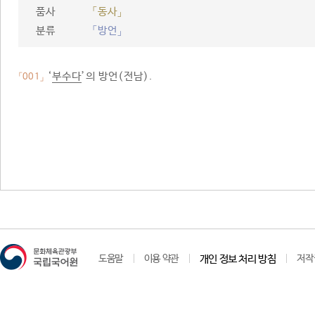
품사
「동사」
분류
「방언」
‘
부수다
’의 방언(전남).
「001」
도움말
이용 약관
개인 정보 처리 방침
저작