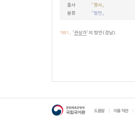
품사
「명사」
분류
「방언」
‘
관상가
’의 방언(경남).
「001」
도움말
이용 약관