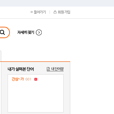
들어가기
회원 가입
자세히 찾기
내가 살펴본 단어
내 단어장
간상-가
001