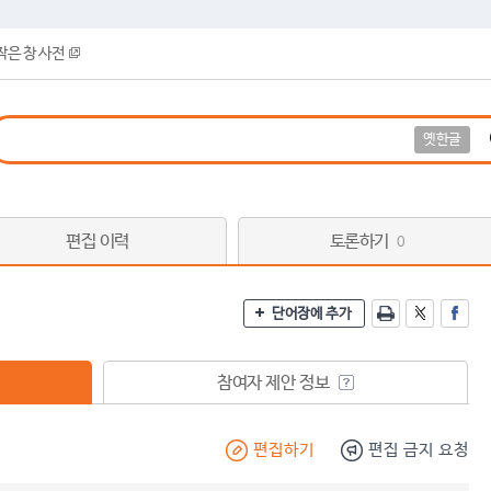
작은 창 사전
옛한글
편집 이력
토론하기
0
단어장에 추가
참여자 제안 정보
편집하기
편집 금지 요청