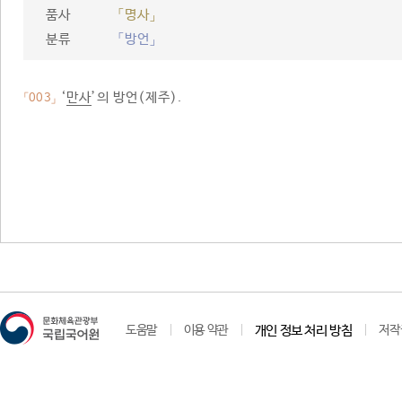
품사
「명사」
분류
「방언」
‘
만사
’의 방언(제주).
「003」
도움말
이용 약관
개인 정보 처리 방침
저작