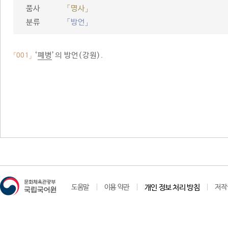
품사
「명사」
분류
「방언」
‘
폐병
’의 방언(강원).
「001」
도움말
이용 약관
개인 정보 처리 방침
저작