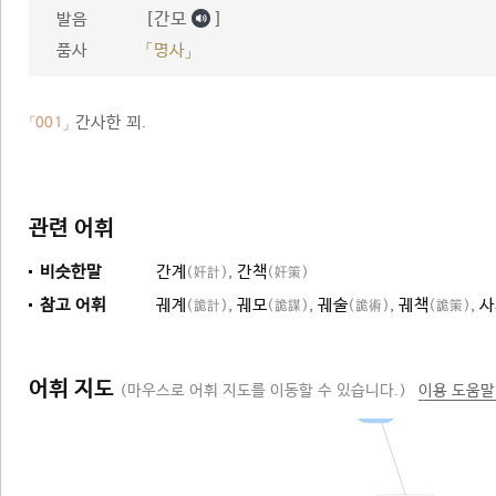
[간모
]
발음
품사
「명사」
간사한 꾀.
「001」
관련 어휘
비슷한말
간계
,
간책
(奸計)
(奸策)
참고 어휘
궤계
,
궤모
,
궤술
,
궤책
,
사
(詭計)
(詭謀)
(詭術)
(詭策)
어휘 지도
(마우스로 어휘 지도를 이동할 수 있습니다.)
이용 도움말
꾀