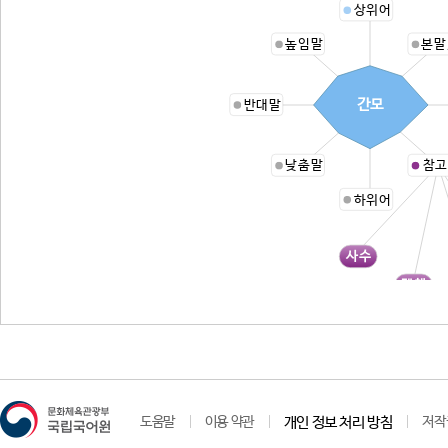
상위어
높임말
본말
간모
반대말
낮춤말
참고
하위어
사수
궤책
도움말
이용 약관
개인 정보 처리 방침
저작