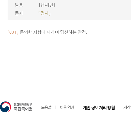
[답씨난]
발음
품사
「명사」
문의한 사항에 대하여 답신하는 안건.
「001」
도움말
이용 약관
개인 정보 처리 방침
저작