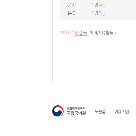
품사
「명사」
분류
「방언」
‘
주춧돌
’의 방언(함남).
「001」
도움말
이용 약관