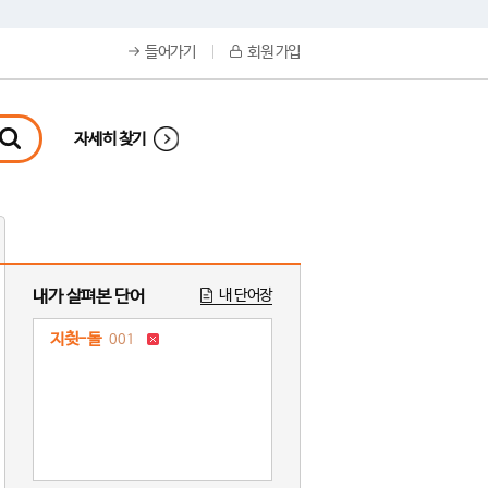
들어가기
회원 가입
자세히 찾기
내가 살펴본 단어
내 단어장
지췻-돌
001