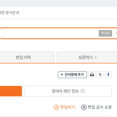
작은 창 사전
옛한글
편집 이력
토론하기
0
단어장에 추가
참여자 제안 정보
편집하기
편집 금지 요청