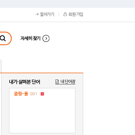
들어가기
회원 가입
자세히 찾기
내가 살펴본 단어
내 단어장
줌찡-돌
001