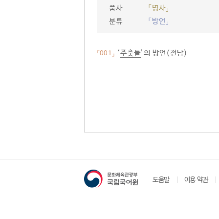
품사
「명사」
분류
「방언」
‘
주춧돌
’의 방언(전남).
「001」
도움말
이용 약관