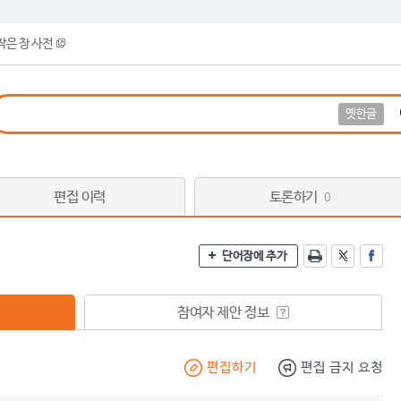
작은 창 사전
옛한글
편집 이력
토론하기
0
단어장에 추가
참여자 제안 정보
편집하기
편집 금지 요청