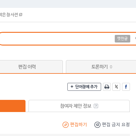
작은 창 사전
옛한글
편집 이력
토론하기
0
단어장에 추가
참여자 제안 정보
편집하기
편집 금지 요청