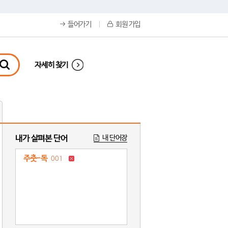
들어가기
회원 가입
자세히 찾기
내가 살펴본 단어
내 단어장
주춧-독
001