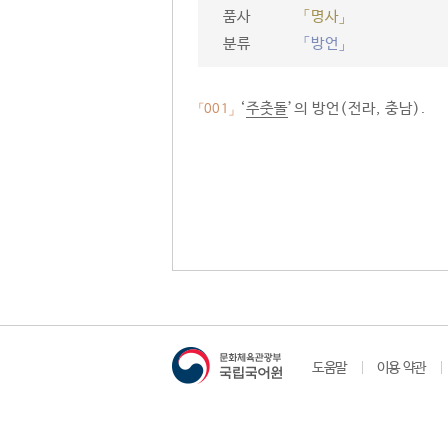
품사
「명사」
분류
「방언」
‘
주춧돌
’의 방언(전라, 충남).
「001」
도움말
이용 약관