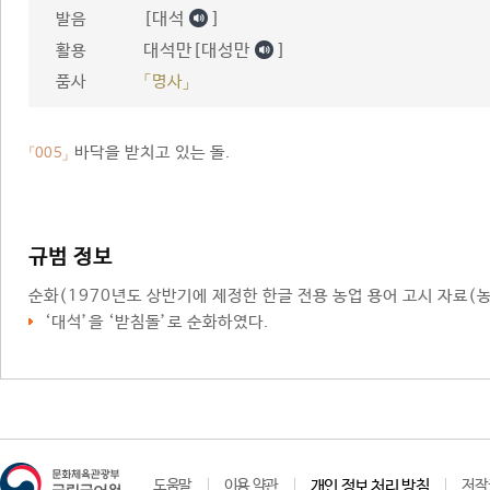
[대석
]
발음
대석만[대성만
]
활용
품사
「명사」
바닥을 받치고 있는 돌.
「005」
규범 정보
순화
(1970년도 상반기에 제정한 한글 전용 농업 용어 고시 자료(농
‘
대석
’을 ‘
받침돌
’로 순화하였다.
도움말
이용 약관
개인 정보 처리 방침
저작