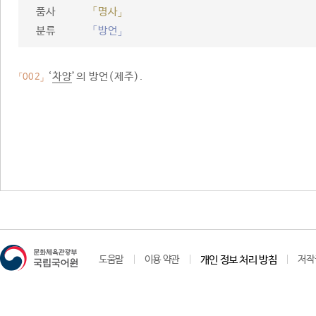
품사
「명사」
분류
「방언」
‘
차양
’의 방언(제주).
「002」
도움말
이용 약관
개인 정보 처리 방침
저작