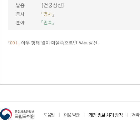
[건궁삼신]
발음
품사
「명사」
분야
『민속』
아무 형태 없이 마음속으로만 믿는 삼신.
「001」
도움말
이용 약관
개인 정보 처리 방침
저작