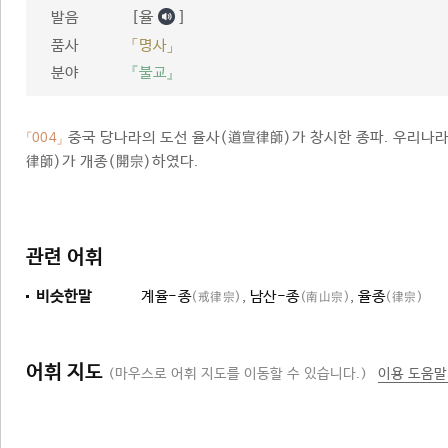
[율
]
발음
품사
「명사」
분야
『불교』
중국 당나라의 도선 율사(道宣律師)가 창시한 종파. 우리나라
「004」
律師)가 개종(開宗)하였다.
관련 어휘
비슷한말
계율-종
,
남산-종
,
율종
(戒律宗)
(南山宗)
(律宗)
어휘 지도
(마우스로 어휘 지도를 이동할 수 있습니다.)
이용 도움말