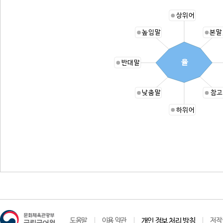
상위어
높임말
본말
율
반대말
낮춤말
참고
하위어
도움말
이용 약관
개인 정보 처리 방침
저작